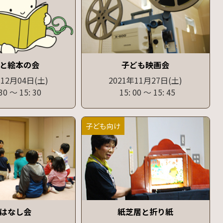
と絵本の会
子ども映画会
年12月04日
(土)
2021年11月27日
(土)
 30
〜
15: 30
15: 00
〜
15: 45
子ども向け
はなし会
紙芝居と折り紙