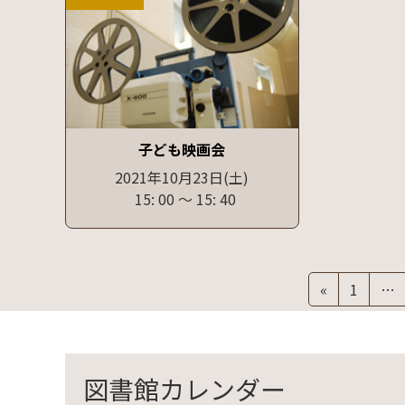
子ども映画会
2021年10月23日
(土)
15: 00
〜
15: 40
投
固
«
1
…
定
稿
ペ
の
ー
ジ
図書館カレンダー
ペ