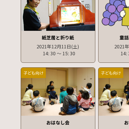
紙芝居と折り紙
童話
2021年12月11日
(土)
2021
14: 30
〜
15: 30
14:
子ども向け
子ども向け
おはなし会
お