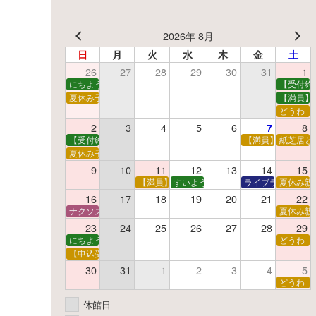
ー
2026年 8月
ジ
日
月
火
水
木
金
土
送
26
27
28
29
30
31
1
にちようえほん
【受付終
り
夏休み子ども映画会
【満員】
どうわ
2
3
4
5
6
8
7
【受付終了】親子で挑戦！調べ学習ワークショップ
【満員】夏休み科
紙芝居と
夏休み子ども平和映画会
9
10
11
12
13
14
15
【満員】夏休みおはなし工作会
すいようえほん
ライブラリーシア
夏休み親
16
17
18
19
20
21
22
ナクソス音楽会 第5回 NHK交響楽団創立100年
夏休み親
23
24
25
26
27
28
29
にちようえほん
どうわ
【申込受付中】ゆうべのこわ～いおはなし会
30
31
1
2
3
4
5
どうわ
休館日