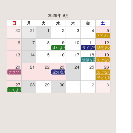
2026年 9月
日
月
火
水
木
金
土
30
31
1
2
3
4
5
了】親子で挑戦！調べ学習ワークショップ
どうわ
夏休み読書感想文教室
6
7
8
9
10
11
12
すいようえほん
ライブラリーシアター
紙芝居と折り紙
13
14
15
16
17
18
19
学あそび教室
折り紙
漫談を楽しむ会 ～漫談DVD上
おはなし会
20
21
22
23
24
25
26
ナクソス音楽会 第6回 宇宙を感じるクラシック
認知症月間 特別映画会「調査屋マオさんの恋文」
おはなし会
ター
子で楽しむおはなしと映画の会
子ども映画会
27
28
29
30
1
2
3
子で楽しむおはなしと映画の会
にちようえほん