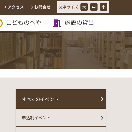
アクセス
お問合せ
文字
サイズ
大
中
小
こどものへや
施設の貸出
すべてのイベント
申込制イベント