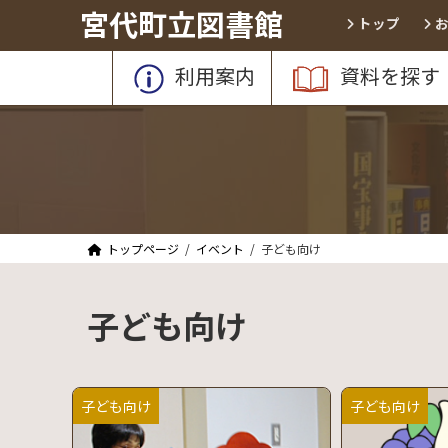
コ
ナ
宮代町立図書館
トップ
ン
ビ
テ
ゲ
利用案内
資料を探す
ン
ー
ツ
シ
へ
ョ
ス
ン
キ
に
ッ
移
プ
動
トップページ
イベント
子ども向け
子ども向け
子ども向け
子ども向け