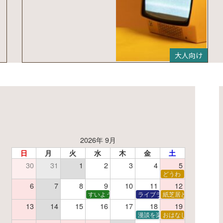
大人向け
2026年 9月
日
月
火
水
木
金
土
30
31
1
2
3
4
5
了】親子で挑戦！調べ学習ワークショップ
どうわ
夏休み読書感想文教室
6
7
8
9
10
11
12
すいようえほん
ライブラリーシアター
紙芝居と折り紙
13
14
15
16
17
18
19
学あそび教室
折り紙
漫談を楽しむ会 ～漫談DVD上
おはなし会