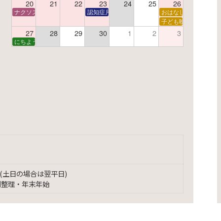
20
21
22
23
24
25
26
ナクソス音楽会 第6回 宇宙を感じるクラシック
認知症月間 特別映画会「調査屋マオさんの恋文」
おはなし会
ター
子で楽しむおはなしと映画の会
子ども映画会
27
28
29
30
1
2
3
子で楽しむおはなしと映画の会
にちようえほん
(土日の場合は翌平日)
別整理・年末年始