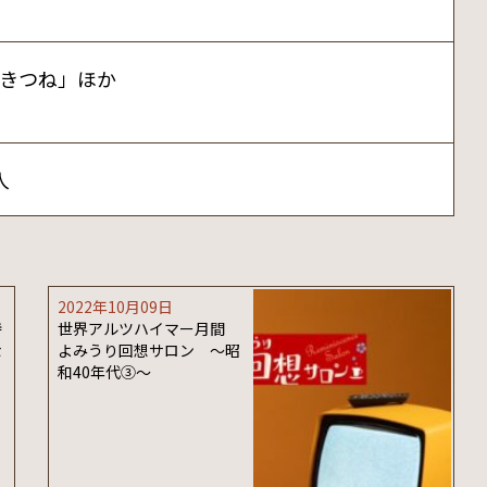
きつね」ほか
人
2022年10月09日
特
世界アルツハイマー月間
な
よみうり回想サロン ～昭
和40年代③～