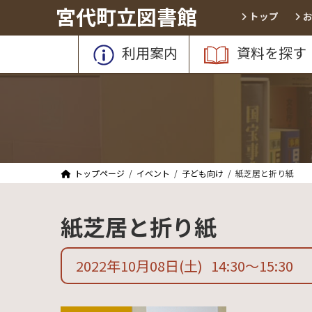
コ
ナ
宮代町立図書館
トップ
ン
ビ
テ
ゲ
利用案内
資料を探す
ン
ー
ツ
シ
へ
ョ
ス
ン
キ
に
ッ
移
プ
動
トップページ
イベント
子ども向け
紙芝居と折り紙
紙芝居と折り紙
2022年10月08日
(土)
14:30
〜
15:30