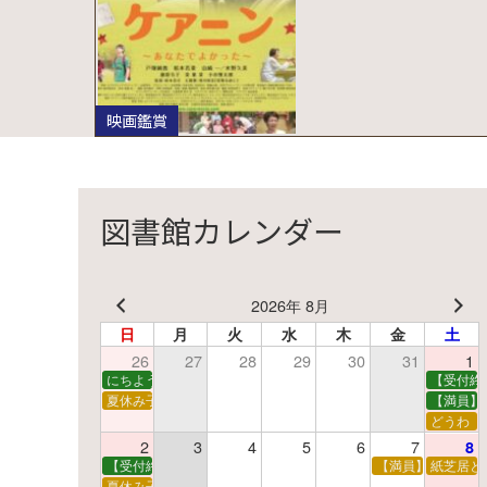
映画鑑賞
図書館カレンダー
2026年 8月
日
月
火
水
木
金
土
26
27
28
29
30
31
1
にちようえほん
【受付終
夏休み子ども映画会
【満員】
どうわ
2
3
4
5
6
7
8
【受付終了】親子で挑戦！調べ学習ワークショップ
【満員】夏休み科
紙芝居と
夏休み子ども平和映画会