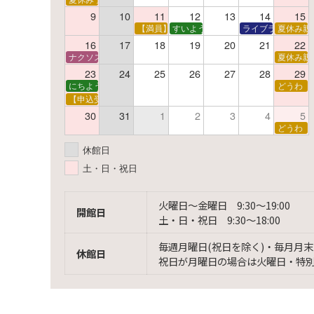
9
10
11
12
13
14
15
【満員】夏休みおはなし工作会
すいようえほん
ライブラリーシア
夏休み親
16
17
18
19
20
21
22
ナクソス音楽会 第5回 NHK交響楽団創立100年
夏休み親
23
24
25
26
27
28
29
にちようえほん
どうわ
【申込受付中】ゆうべのこわ～いおはなし会
30
31
1
2
3
4
5
どうわ
休館日
土・日・祝日
火曜日〜金曜日 9:30〜19:00
開館日
土・日・祝日 9:30〜18:00
毎週月曜日(祝日を除く)・毎月月末
休館日
祝日が月曜日の場合は火曜日・特