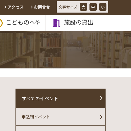
アクセス
お問合せ
文字
サイズ
大
中
小
こどものへや
施設の貸出
すべてのイベント
申込制イベント