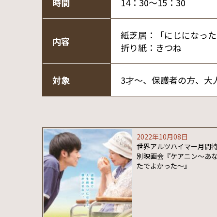
時間
14：30～15：30
紙芝居：「にじになった
内容
折り紙：きつね
対象
3才～、保護者の方、大
2022年10月08日
世界アルツハイマー月間
別映画会『ケアニン～あ
たでよかった～』