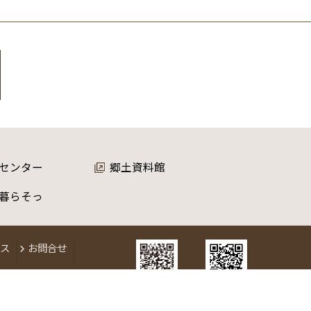
センター
郷土資料館
暮らそっ
セス
お問合せ
検索/予約/照会
電子図書館