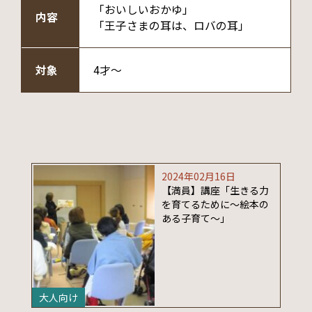
「おいしいおかゆ」
内容
「王子さまの耳は、ロバの耳」
対象
4才～
2024年02月16日
【満員】講座「生きる力
を育てるために～絵本の
ある子育て～」
大人向け