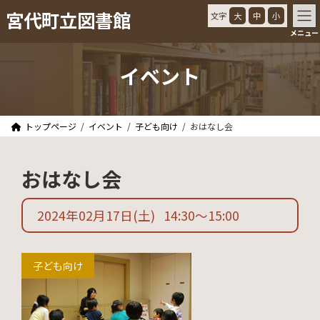
コ
ナ
宮代町立図書館
文字
大
中
小
ン
ビ
メニュー
テ
ゲ
ン
ー
ツ
シ
イベント
へ
ョ
ス
ン
キ
に
ッ
移
トップページ
イベント
子ども向け
おはなし会
プ
動
おはなし会
2024年02月17日
(土)
14:30
〜
15:00
子ども向け