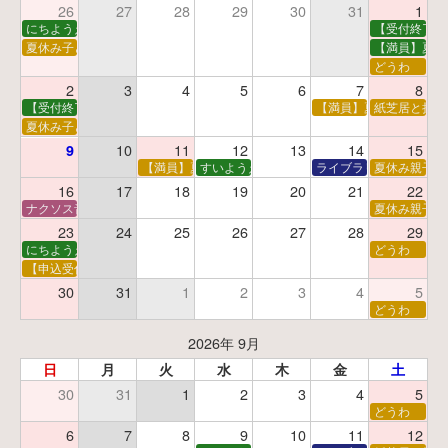
26
27
28
29
30
31
1
にちようえほん
【受付終了】
夏休み子ども映画会
【満員】夏休
どうわ
2
3
4
5
6
7
8
【受付終了】親子で挑戦！調べ学習ワークショップ
【満員】夏休み科学あそ
紙芝居と折り
夏休み子ども平和映画会
10
11
12
13
14
15
9
【満員】夏休みおはなし工作会
すいようえほん
ライブラリーシアター
夏休み親子で
16
17
18
19
20
21
22
ナクソス音楽会 第5回 NHK交響楽団創立100年
夏休み親子で
23
24
25
26
27
28
29
にちようえほん
どうわ
【申込受付中】ゆうべのこわ～いおはなし会
30
31
1
2
3
4
5
どうわ
2026年 9月
日
月
火
水
木
金
土
30
31
1
2
3
4
5
どうわ
6
7
8
9
10
11
12