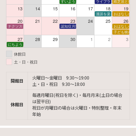
すいようえほん
ライブラリーシアター
紙芝居と折り
13
14
15
16
17
18
19
漫談を楽しむ会 ～漫談
おはなし会
20
21
22
23
24
25
26
ナクソス音楽会 第6回 宇宙を感じるクラシック
認知症月間 特別映画会「調査屋マオさんの恋
おはなし会
子ども映画会
27
28
29
30
1
2
3
にちようえほん
休館日
土・日・祝日
火曜日〜金曜日 9:30〜19:00
開館日
土・日・祝日 9:30〜18:00
毎週月曜日(祝日を除く)・毎月月末(土日の場合
は翌平日)
休館日
祝日が月曜日の場合は火曜日・特別整理・年末
年始