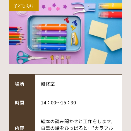
子ども向け
場所
研修室
時間
14：00～15：30
絵本の読み聞かせと工作をします。
内容
白黒の絵をひっぱると…?カラフル