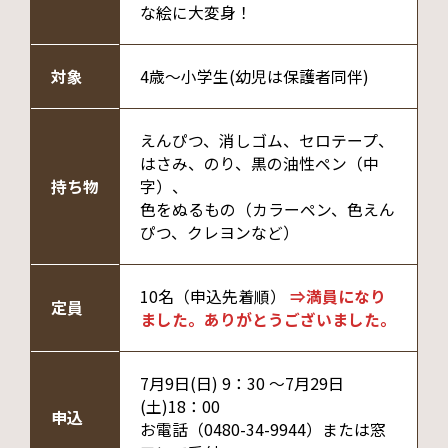
な絵に大変身！
対象
4歳～小学生(幼児は保護者同伴)
えんぴつ、消しゴム、セロテープ、
はさみ、のり、黒の油性ペン（中
持ち物
字）、
色をぬるもの（カラーペン、色えん
ぴつ、クレヨンなど）
10名（申込先着順）
⇒満員になり
定員
ました。ありがとうございました。
7月9日(日) 9：30 ～7月29日
(土)18：00
申込
お電話（0480-34-9944）または窓