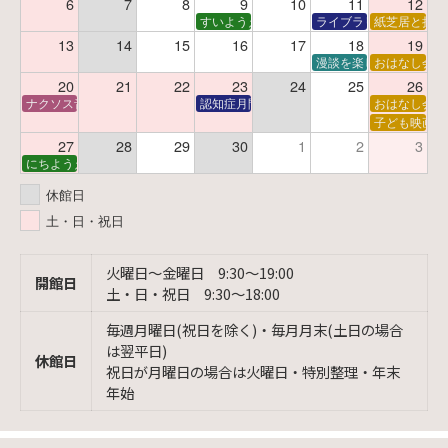
6
7
8
9
10
11
12
すいようえほん
ライブラリーシアター
紙芝居と折り
13
14
15
16
17
18
19
漫談を楽しむ会 ～漫談
おはなし会
20
21
22
23
24
25
26
ナクソス音楽会 第6回 宇宙を感じるクラシック
認知症月間 特別映画会「調査屋マオさんの恋
おはなし会
子ども映画会
27
28
29
30
1
2
3
にちようえほん
休館日
土・日・祝日
火曜日〜金曜日 9:30〜19:00
開館日
土・日・祝日 9:30〜18:00
毎週月曜日(祝日を除く)・毎月月末(土日の場合
は翌平日)
休館日
祝日が月曜日の場合は火曜日・特別整理・年末
年始