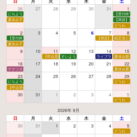
日
月
火
水
木
金
土
26
27
28
29
30
31
1
にちようえほん
【受付終了】
夏休み子ども映画会
【満員】夏休
どうわ
2
3
4
5
7
8
6
【受付終了】親子で挑戦！調べ学習ワークショップ
【満員】夏休み科学あそ
紙芝居と折り
夏休み子ども平和映画会
9
10
11
12
13
14
15
【申込受付中】夏休みおはなし工作会
すいようえほん
ライブラリーシアター
夏休み親子で
16
17
18
19
20
21
22
ナクソス音楽会 第5回 NHK交響楽団創立100年
夏休み親子で
23
24
25
26
27
28
29
にちようえほん
どうわ
【申込受付中】ゆうべのこわ～いおはなし会
30
31
1
2
3
4
5
どうわ
2026年 9月
日
月
火
水
木
金
土
30
31
1
2
3
4
5
どうわ