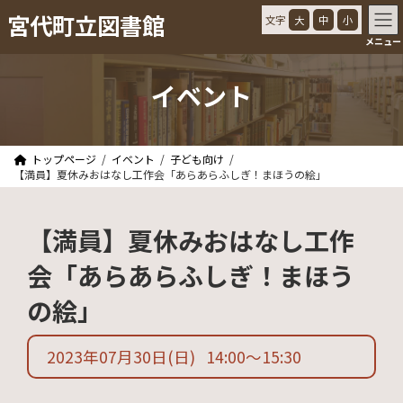
コ
ナ
宮代町立図書館
文字
大
中
小
ン
ビ
メニュー
テ
ゲ
ン
ー
ツ
シ
イベント
へ
ョ
ス
ン
キ
に
ッ
移
トップページ
イベント
子ども向け
プ
動
【満員】夏休みおはなし工作会「あらあらふしぎ！まほうの絵」
【満員】夏休みおはなし工作
会「あらあらふしぎ！まほう
の絵」
2023年07月30日
(日)
14:00
〜
15:30