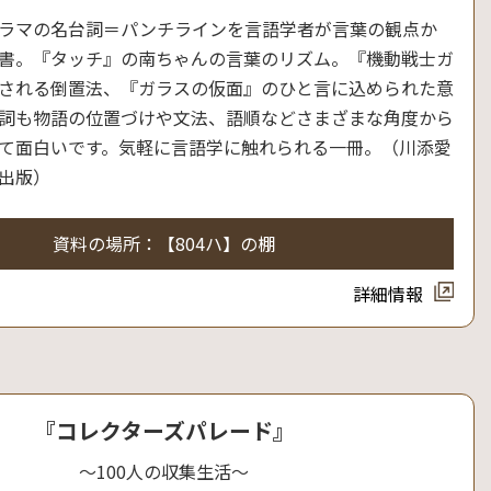
ラマの名台詞＝パンチラインを言語学者が言葉の観点か
書。『タッチ』の南ちゃんの言葉のリズム。『機動戦士ガ
される倒置法、『ガラスの仮面』のひと言に込められた意
詞も物語の位置づけや文法、語順などさまざまな角度から
て面白いです。気軽に言語学に触れられる一冊。（川添愛
出版）
資料の場所：【804ハ】の棚
詳細情報
『コレクターズパレード』
～100人の収集生活～