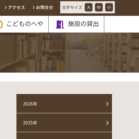
アクセス
お問合せ
文字
サイズ
大
中
小
こどものへや
施設の貸出
2026年
2025年