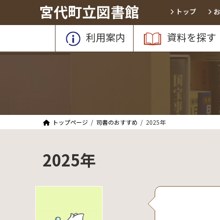
コ
ナ
宮代町立図書館
トップ
ン
ビ
テ
ゲ
利用案内
資料を探す
ン
ー
ツ
シ
へ
ョ
ス
ン
キ
に
ッ
移
プ
動
トップページ
司書のおすすめ
2025年
2025年