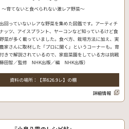
～育てないと食べられない激レア野菜～
出回っていないレアな野菜を集めた図鑑です。アーティチ
ナッツ、アイスプラント、ヤーコンなど知っているけど食
野菜が多く載っていました。食べ方、栽培方法に加え、実
農家さんに取材した「プロに聞く」というコーナーも。育
付きで解説されているので、家庭菜園をしている方は挑戦
藤田智／監修 NHK出版／編 NHK出版）
資料の場所：【茶626.9レ】の棚
詳細情報
『小泉八雲のレシピ帖』