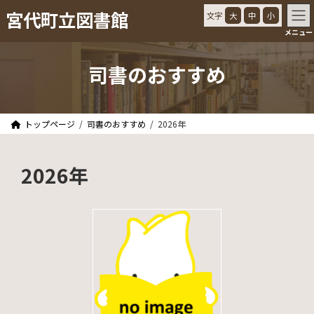
コ
ナ
宮代町立図書館
文字
大
中
小
ン
ビ
メニュー
テ
ゲ
ン
ー
ツ
シ
司書のおすすめ
へ
ョ
ス
ン
キ
に
ッ
移
トップページ
司書のおすすめ
2026年
プ
動
2026年