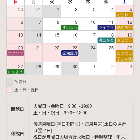
日
月
火
水
木
金
土
30
31
1
2
3
4
5
どうわ
6
7
8
9
10
11
12
すいようえほん
ライブラリーシアター
紙芝居と折り
13
14
15
16
17
18
19
漫談を楽しむ会 ～漫談
おはなし会
20
21
22
23
24
25
26
ナクソス音楽会 第6回 宇宙を感じるクラシック
認知症月間 特別映画会「調査屋マオさんの恋
おはなし会
子ども映画会
27
28
29
30
1
2
3
にちようえほん
休館日
土・日・祝日
火曜日〜金曜日 9:30〜19:00
開館日
土・日・祝日 9:30〜18:00
毎週月曜日(祝日を除く)・毎月月末(土日の場合
は翌平日)
休館日
祝日が月曜日の場合は火曜日・特別整理・年末