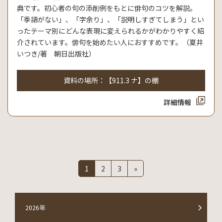
典です。初心者の句の添削例をもとに俳句のコツを解説。
「季語がない」、「字余り」、「説明しすぎてしまう」とい
ったテーマ別にどんな表現に変えられるかがわかりやすく紹
介されています。俳句を始めたい人におすすめです。（夏井
いつき/著 朝日出版社）
資料の場所：【911.3 ナ】の棚
詳細情報
投
固
固
固
1
2
3
»
定
定
定
稿
ペ
ペ
ペ
ー
ー
ー
の
ジ
ジ
ジ
2026年