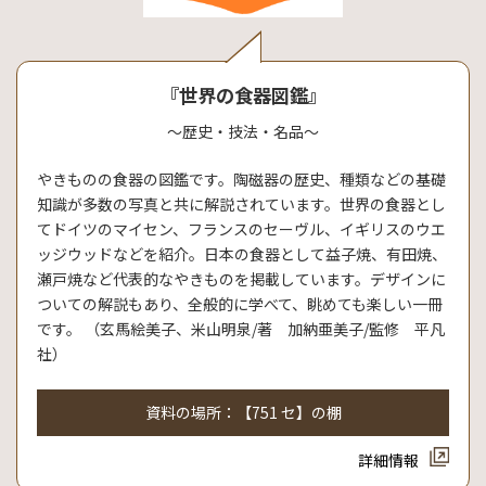
『世界の食器図鑑』
～歴史・技法・名品～
やきものの食器の図鑑です。陶磁器の歴史、種類などの基礎
知識が多数の写真と共に解説されています。世界の食器とし
てドイツのマイセン、フランスのセーヴル、イギリスのウエ
ッジウッドなどを紹介。日本の食器として益子焼、有田焼、
瀬戸焼など代表的なやきものを掲載しています。デザインに
ついての解説もあり、全般的に学べて、眺めても楽しい一冊
です。 （玄馬絵美子、米山明泉/著 加納亜美子/監修 平凡
社）
資料の場所：【751 セ】の棚
詳細情報