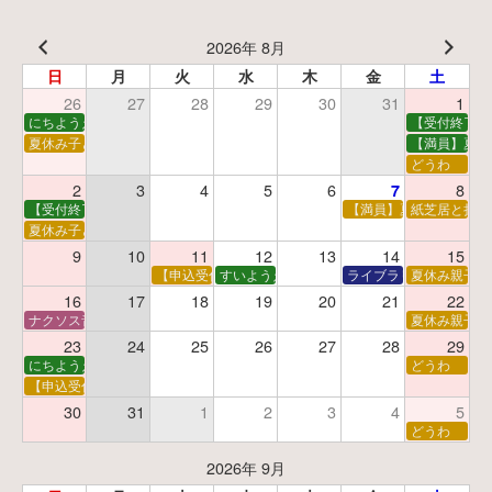
2026年 8月
日
月
火
水
木
金
土
26
27
28
29
30
31
1
にちようえほん
【受付終了】
夏休み子ども映画会
【満員】夏休
どうわ
2
3
4
5
6
8
7
【受付終了】親子で挑戦！調べ学習ワークショップ
【満員】夏休み科学あそ
紙芝居と折り
夏休み子ども平和映画会
9
10
11
12
13
14
15
【申込受付中】夏休みおはなし工作会
すいようえほん
ライブラリーシアター
夏休み親子で
16
17
18
19
20
21
22
ナクソス音楽会 第5回 NHK交響楽団創立100年
夏休み親子で
23
24
25
26
27
28
29
にちようえほん
どうわ
【申込受付中】ゆうべのこわ～いおはなし会
30
31
1
2
3
4
5
どうわ
2026年 9月