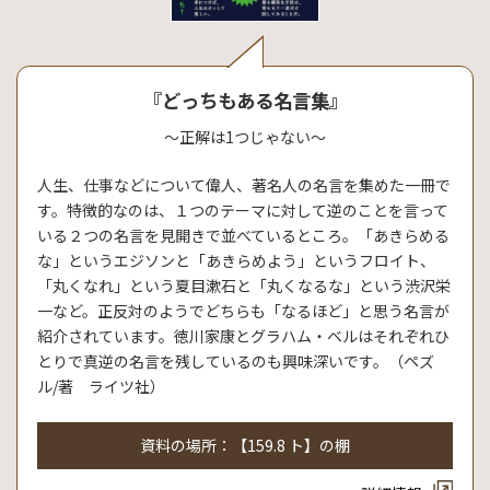
『どっちもある名言集』
～正解は1つじゃない～
人生、仕事などについて偉人、著名人の名言を集めた一冊で
す。特徴的なのは、１つのテーマに対して逆のことを言って
いる２つの名言を見開きで並べているところ。「あきらめる
な」というエジソンと「あきらめよう」というフロイト、
「丸くなれ」という夏目漱石と「丸くなるな」という渋沢栄
一など。正反対のようでどちらも「なるほど」と思う名言が
紹介されています。徳川家康とグラハム・ベルはそれぞれひ
とりで真逆の名言を残しているのも興味深いです。（ペズ
ル/著 ライツ社）
資料の場所：【159.8 ト】の棚