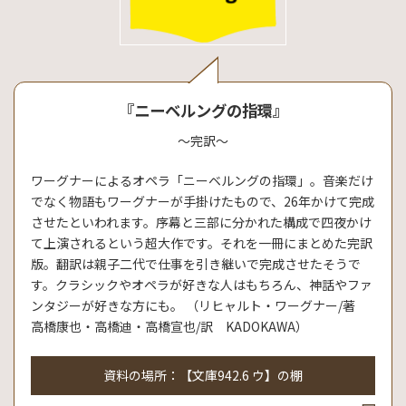
『ニーベルングの指環』
～完訳～
ワーグナーによるオペラ「ニーベルングの指環」。音楽だけ
でなく物語もワーグナーが手掛けたもので、26年かけて完成
させたといわれます。序幕と三部に分かれた構成で四夜かけ
て上演されるという超大作です。それを一冊にまとめた完訳
版。翻訳は親子二代で仕事を引き継いで完成させたそうで
す。クラシックやオペラが好きな人はもちろん、神話やファ
ンタジーが好きな方にも。 （リヒャルト・ワーグナー/著
高橋康也・高橋迪・高橋宣也/訳 KADOKAWA）
資料の場所：【文庫942.6 ウ】の棚