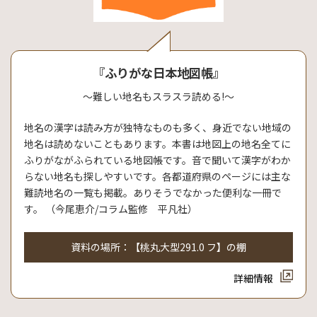
『ふりがな日本地図帳』
～難しい地名もスラスラ読める!～
地名の漢字は読み方が独特なものも多く、身近でない地域の
地名は読めないこともあります。本書は地図上の地名全てに
ふりがながふられている地図帳です。音で聞いて漢字がわか
らない地名も探しやすいです。各都道府県のページには主な
難読地名の一覧も掲載。ありそうでなかった便利な一冊で
す。 （今尾恵介/コラム監修 平凡社）
資料の場所：【桃丸大型291.0 フ】の棚
詳細情報