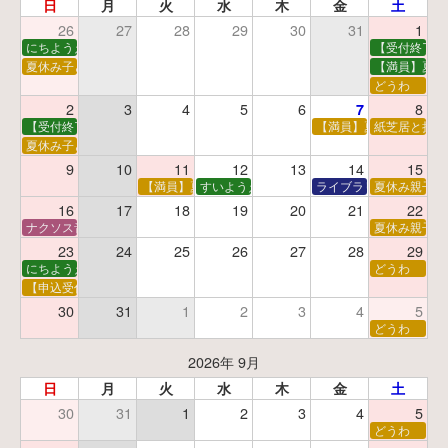
日
月
火
水
木
金
土
26
27
28
29
30
31
1
にちようえほん
【受付終了】
夏休み子ども映画会
【満員】夏休
どうわ
2
3
4
5
6
8
7
【受付終了】親子で挑戦！調べ学習ワークショップ
【満員】夏休み科学あそ
紙芝居と折り
夏休み子ども平和映画会
9
10
11
12
13
14
15
【満員】夏休みおはなし工作会
すいようえほん
ライブラリーシアター
夏休み親子で
16
17
18
19
20
21
22
ナクソス音楽会 第5回 NHK交響楽団創立100年
夏休み親子で
23
24
25
26
27
28
29
にちようえほん
どうわ
【申込受付中】ゆうべのこわ～いおはなし会
30
31
1
2
3
4
5
どうわ
2026年 9月
日
月
火
水
木
金
土
30
31
1
2
3
4
5
どうわ