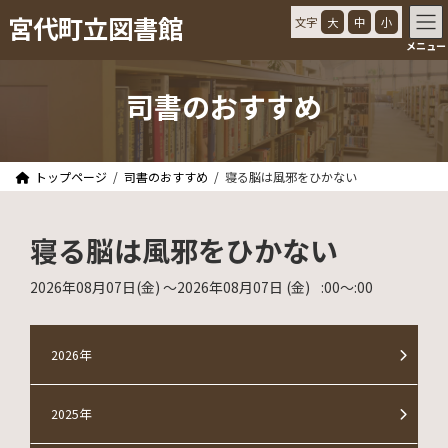
コ
ナ
宮代町立図書館
文字
大
中
小
ン
ビ
メニュー
テ
ゲ
ン
ー
ツ
シ
司書のおすすめ
へ
ョ
ス
ン
キ
に
ッ
移
トップページ
司書のおすすめ
寝る脳は風邪をひかない
プ
動
寝る脳は風邪をひかない
2026年08月07日
(金)
〜2026年08月07日
(金)
:00
〜
:00
2026年
2025年