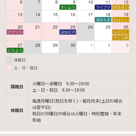
6
7
8
9
10
11
12
すいようえほん
ライブラリーシアター
紙芝居と折り
13
14
15
16
17
18
19
漫談を楽しむ会 ～漫談
おはなし会
20
21
22
23
24
25
26
ナクソス音楽会 第6回 宇宙を感じるクラシック
認知症月間 特別映画会「調査屋マオさんの恋
おはなし会
子ども映画会
27
28
29
30
1
2
3
にちようえほん
休館日
土・日・祝日
火曜日〜金曜日 9:30〜19:00
開館日
土・日・祝日 9:30〜18:00
毎週月曜日(祝日を除く)・毎月月末(土日の場合
は翌平日)
休館日
祝日が月曜日の場合は火曜日・特別整理・年末
年始