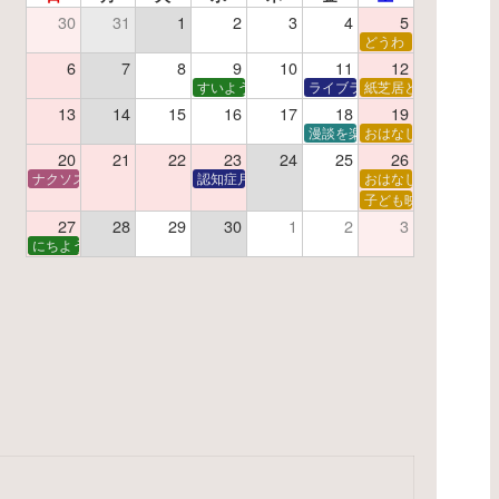
30
31
1
2
3
4
5
了】親子で挑戦！調べ学習ワークショップ
どうわ
夏休み読書感想文教室
6
7
8
9
10
11
12
すいようえほん
ライブラリーシアター
紙芝居と折り紙
13
14
15
16
17
18
19
学あそび教室
折り紙
漫談を楽しむ会 ～漫談DVD上
おはなし会
20
21
22
23
24
25
26
ナクソス音楽会 第6回 宇宙を感じるクラシック
認知症月間 特別映画会「調査屋マオさんの恋文」
おはなし会
ター
子で楽しむおはなしと映画の会
子ども映画会
27
28
29
30
1
2
3
子で楽しむおはなしと映画の会
にちようえほん