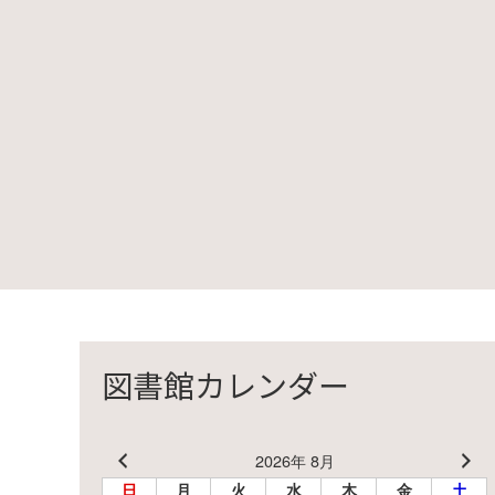
図書館カレンダー
2026年 8月
日
月
火
水
木
金
土