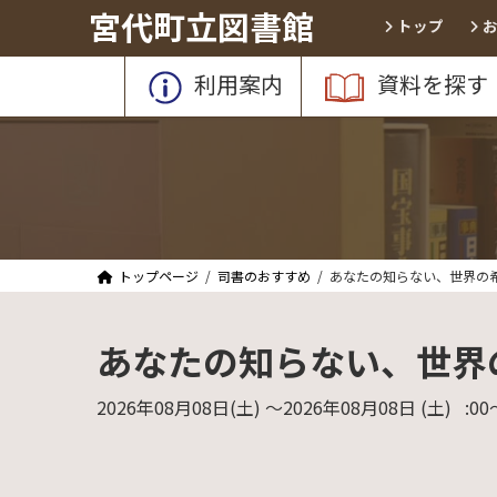
コ
ナ
宮代町立図書館
トップ
ン
ビ
テ
ゲ
利用案内
資料を探す
ン
ー
ツ
シ
へ
ョ
ス
ン
キ
に
ッ
移
プ
動
トップページ
司書のおすすめ
あなたの知らない、世界の
あなたの知らない、世界
2026年08月08日
(土)
〜2026年08月08日
(土)
:00