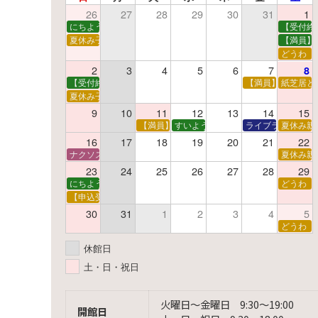
26
27
28
29
30
31
1
にちようえほん
【受付終
夏休み子ども映画会
【満員】
どうわ
2
3
4
5
6
7
8
【受付終了】親子で挑戦！調べ学習ワークショップ
【満員】夏休み科
紙芝居と
夏休み子ども平和映画会
9
10
11
12
13
14
15
【満員】夏休みおはなし工作会
すいようえほん
ライブラリーシア
夏休み親
16
17
18
19
20
21
22
ナクソス音楽会 第5回 NHK交響楽団創立100年
夏休み親
23
24
25
26
27
28
29
にちようえほん
どうわ
【申込受付中】ゆうべのこわ～いおはなし会
30
31
1
2
3
4
5
どうわ
休館日
土・日・祝日
火曜日〜金曜日 9:30〜19:00
開館日