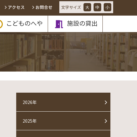
アクセス
お問合せ
文字
サイズ
大
中
小
こどものへや
施設の貸出
2026年
2025年