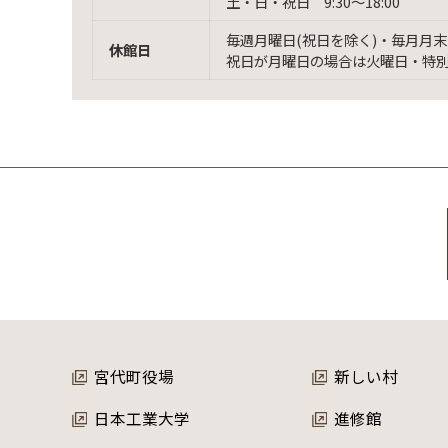
土・日・祝日 9:30〜18:00
毎週月曜日(祝日を除く)・毎月月末
休館日
祝日が月曜日の場合は火曜日・特
宮代町役場
新しい村
日本工業大学
進修館