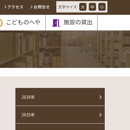
アクセス
お問合せ
文字
サイズ
大
中
小
こどものへや
施設の貸出
2026年
2025年