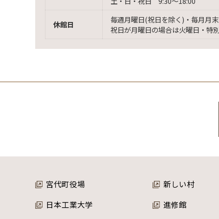
土・日・祝日 9:30〜18:00
毎週月曜日(祝日を除く)・毎月月末
休館日
祝日が月曜日の場合は火曜日・特
宮代町役場
新しい村
日本工業大学
進修館