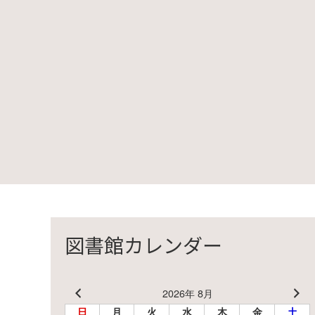
図書館カレンダー
2026年 8月
日
月
火
水
木
金
土