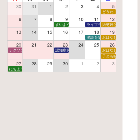
30
31
1
2
3
4
5
了】親子で挑戦！調べ学習ワークショップ
どうわ
夏休み読書感想文教室
6
7
8
9
10
11
12
すいようえほん
ライブラリーシアター
紙芝居と折り紙
13
14
15
16
17
18
19
学あそび教室
折り紙
漫談を楽しむ会 ～漫談DVD上
おはなし会
20
21
22
23
24
25
26
ナクソス音楽会 第6回 宇宙を感じるクラシック
認知症月間 特別映画会「調査屋マオさんの恋文」
おはなし会
ター
子で楽しむおはなしと映画の会
子ども映画会
27
28
29
30
1
2
3
子で楽しむおはなしと映画の会
にちようえほん