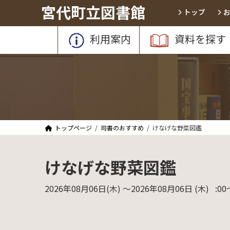
コ
ナ
宮代町立図書館
トップ
ン
ビ
テ
ゲ
利用案内
資料を探す
ン
ー
ツ
シ
へ
ョ
ス
ン
キ
に
ッ
移
プ
動
トップページ
司書のおすすめ
けなげな野菜図鑑
けなげな野菜図鑑
2026年08月06日
(木)
〜2026年08月06日
(木)
:00