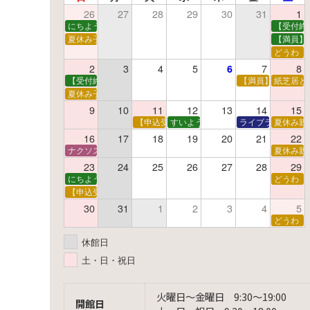
26
27
28
29
30
31
1
にちようえほん
【受付終
夏休み子ども映画会
【満員】
どうわ
2
3
4
5
7
8
6
【受付終了】親子で挑戦！調べ学習ワークショップ
【満員】夏休み科
紙芝居と
夏休み子ども平和映画会
9
10
11
12
13
14
15
【申込受付中】夏休みおはなし工作会
すいようえほん
ライブラリーシア
夏休み親
16
17
18
19
20
21
22
ナクソス音楽会 第5回 NHK交響楽団創立100年
夏休み親
23
24
25
26
27
28
29
にちようえほん
どうわ
【申込受付中】ゆうべのこわ～いおはなし会
30
31
1
2
3
4
5
どうわ
休館日
土・日・祝日
火曜日〜金曜日 9:30〜19:00
開館日