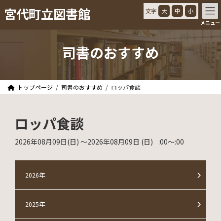
コ
ナ
宮代町立図書館
文字
大
中
小
ン
ビ
メニュー
テ
ゲ
ン
ー
ツ
シ
司書のおすすめ
へ
ョ
ス
ン
キ
に
ッ
移
トップページ
司書のおすすめ
ロッパ食談
プ
動
ロッパ食談
2026年08月09日
(日)
〜2026年08月09日
(日)
:00
〜
:00
2026年
2025年