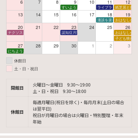
6
7
8
9
10
11
12
すいようえほん
ライブラリーシアター
紙芝居と折り
13
14
15
16
17
18
19
漫談を楽しむ会 ～漫談
おはなし会
20
21
22
23
24
25
26
ナクソス音楽会 第6回 宇宙を感じるクラシック
認知症月間 特別映画会「調査屋マオさんの恋
おはなし会
子ども映画会
27
28
29
30
1
2
3
にちようえほん
休館日
土・日・祝日
火曜日〜金曜日 9:30〜19:00
開館日
土・日・祝日 9:30〜18:00
毎週月曜日(祝日を除く)・毎月月末(土日の場合
は翌平日)
休館日
祝日が月曜日の場合は火曜日・特別整理・年末
年始