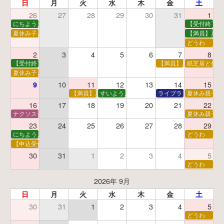
日
月
火
水
木
金
土
26
27
28
29
30
31
1
にちようえほん
【受付終了】
夏休み子ども映画会
【満員】夏休
どうわ
2
3
4
5
6
7
8
【受付終了】親子で挑戦！調べ学習ワークショップ
【満員】夏休み科学あそ
紙芝居と折り
夏休み子ども平和映画会
10
11
12
13
14
15
9
【満員】夏休みおはなし工作会
すいようえほん
ライブラリーシアター
夏休み親子で
16
17
18
19
20
21
22
ナクソス音楽会 第5回 NHK交響楽団創立100年
夏休み親子で
23
24
25
26
27
28
29
にちようえほん
どうわ
【申込受付中】ゆうべのこわ～いおはなし会
30
31
1
2
3
4
5
どうわ
2026年 9月
日
月
火
水
木
金
土
30
31
1
2
3
4
5
どうわ