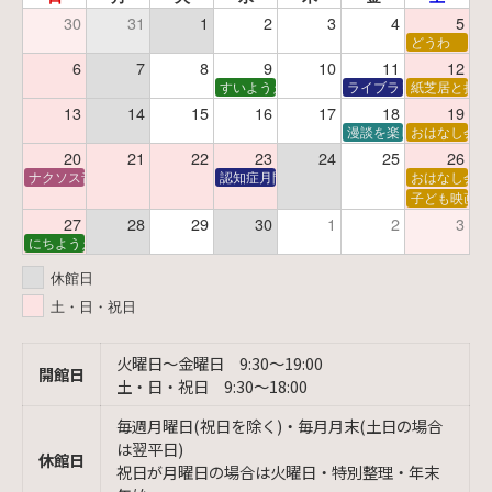
30
31
1
2
3
4
5
どうわ
6
7
8
9
10
11
12
すいようえほん
ライブラリーシアター
紙芝居と折り
13
14
15
16
17
18
19
漫談を楽しむ会 ～漫談
おはなし会
20
21
22
23
24
25
26
ナクソス音楽会 第6回 宇宙を感じるクラシック
認知症月間 特別映画会「調査屋マオさんの恋
おはなし会
子ども映画会
27
28
29
30
1
2
3
にちようえほん
休館日
土・日・祝日
火曜日〜金曜日 9:30〜19:00
開館日
土・日・祝日 9:30〜18:00
毎週月曜日(祝日を除く)・毎月月末(土日の場合
は翌平日)
休館日
祝日が月曜日の場合は火曜日・特別整理・年末