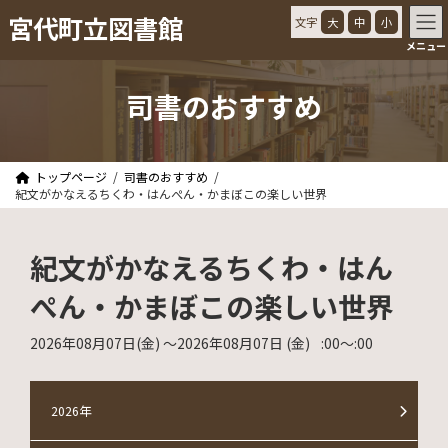
コ
ナ
宮代町立図書館
文字
大
中
小
ン
ビ
メニュー
テ
ゲ
ン
ー
ツ
シ
司書のおすすめ
へ
ョ
ス
ン
キ
に
ッ
移
トップページ
司書のおすすめ
プ
動
紀文がかなえるちくわ・はんぺん・かまぼこの楽しい世界
紀文がかなえるちくわ・はん
ぺん・かまぼこの楽しい世界
2026年08月07日
(金)
〜2026年08月07日
(金)
:00
〜
:00
2026年