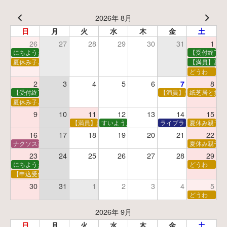
2026年 8月
日
月
火
水
木
金
土
26
27
28
29
30
31
1
にちようえほん
【受付終了】
夏休み子ども映画会
【満員】夏休
どうわ
2
3
4
5
6
8
7
【受付終了】親子で挑戦！調べ学習ワークショップ
【満員】夏休み科学あそ
紙芝居と折り
夏休み子ども平和映画会
9
10
11
12
13
14
15
【満員】夏休みおはなし工作会
すいようえほん
ライブラリーシアター
夏休み親子で
16
17
18
19
20
21
22
ナクソス音楽会 第5回 NHK交響楽団創立100年
夏休み親子で
23
24
25
26
27
28
29
にちようえほん
どうわ
【申込受付中】ゆうべのこわ～いおはなし会
30
31
1
2
3
4
5
どうわ
2026年 9月
日
月
火
水
木
金
土