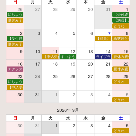
日
月
火
水
木
金
土
26
27
28
29
30
31
1
にちようえほん
【受付終了】
夏休み子ども映画会
【満員】夏休
どうわ
2
3
4
5
6
8
7
【受付終了】親子で挑戦！調べ学習ワークショップ
【満員】夏休み科学あそ
紙芝居と折り
夏休み子ども平和映画会
9
10
11
12
13
14
15
【申込受付中】夏休みおはなし工作会
すいようえほん
ライブラリーシアター
夏休み親子で
16
17
18
19
20
21
22
ナクソス音楽会 第5回 NHK交響楽団創立100年
夏休み親子で
23
24
25
26
27
28
29
にちようえほん
どうわ
【申込受付中】ゆうべのこわ～いおはなし会
30
31
1
2
3
4
5
どうわ
2026年 9月
日
月
火
水
木
金
土
30
31
1
2
3
4
5
どうわ