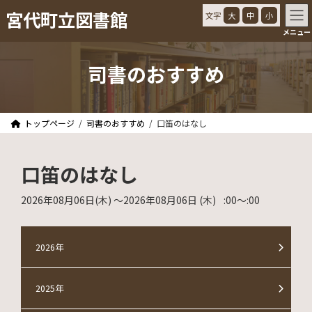
コ
ナ
宮代町立図書館
文字
大
中
小
ン
ビ
メニュー
テ
ゲ
ン
ー
ツ
シ
司書のおすすめ
へ
ョ
ス
ン
キ
に
ッ
移
トップページ
司書のおすすめ
口笛のはなし
プ
動
口笛のはなし
2026年08月06日
(木)
〜2026年08月06日
(木)
:00
〜
:00
2026年
2025年