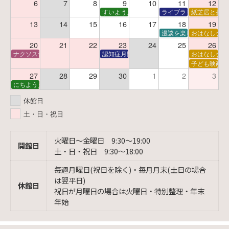
6
7
8
9
10
11
12
すいようえほん
ライブラリーシアター
紙芝居と折り
13
14
15
16
17
18
19
漫談を楽しむ会 ～漫談
おはなし会
20
21
22
23
24
25
26
ナクソス音楽会 第6回 宇宙を感じるクラシック
認知症月間 特別映画会「調査屋マオさんの恋
おはなし会
子ども映画会
27
28
29
30
1
2
3
にちようえほん
休館日
土・日・祝日
火曜日〜金曜日 9:30〜19:00
開館日
土・日・祝日 9:30〜18:00
毎週月曜日(祝日を除く)・毎月月末(土日の場合
は翌平日)
休館日
祝日が月曜日の場合は火曜日・特別整理・年末
年始