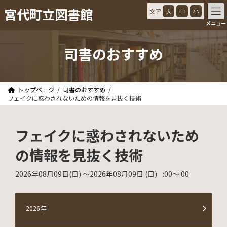
コ
ナ
宮代町立図書館
文字
大
中
小
ン
ビ
メニュー
テ
ゲ
ン
ー
ツ
シ
司書のおすすめ
へ
ョ
ス
ン
キ
に
ッ
移
トップページ
司書のおすすめ
プ
動
フェイクに惑わされないための情報を見抜く技術
フェイクに惑わされないため
の情報を見抜く技術
2026年08月09日
(日)
〜2026年08月09日
(日)
:00
〜
:00
2026年