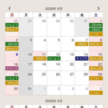
2026年 8月
日
月
火
水
木
金
土
26
27
28
29
30
31
1
にちようえほん
【受付終了】
夏休み子ども映画会
【満員】夏休
どうわ
2
3
4
5
6
7
8
【受付終了】親子で挑戦！調べ学習ワークショップ
【満員】夏休み科学あそ
紙芝居と折り
夏休み子ども平和映画会
10
11
12
13
14
15
9
【満員】夏休みおはなし工作会
すいようえほん
ライブラリーシアター
夏休み親子で
16
17
18
19
20
21
22
ナクソス音楽会 第5回 NHK交響楽団創立100年
夏休み親子で
23
24
25
26
27
28
29
にちようえほん
どうわ
【申込受付中】ゆうべのこわ～いおはなし会
30
31
1
2
3
4
5
どうわ
2026年 9月
日
月
火
水
木
金
土