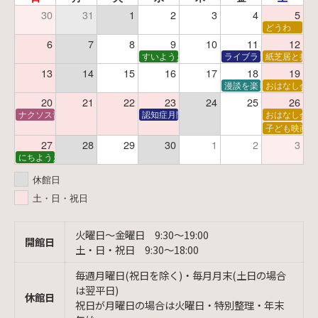
30
31
1
2
3
4
5
どうわ
6
7
8
9
10
11
12
すいようえほん
ライブラリーシアター
紙芝居と折り
13
14
15
16
17
18
19
漫談を楽しむ会 ～漫談
おはなし会
20
21
22
23
24
25
26
ナクソス音楽会 第6回 宇宙を感じるクラシック
認知症月間 特別映画会「調査屋マオさんの恋
おはなし会
子ども映画会
27
28
29
30
1
2
3
にちようえほん
休館日
土・日・祝日
火曜日〜金曜日 9:30〜19:00
開館日
土・日・祝日 9:30〜18:00
毎週月曜日(祝日を除く)・毎月月末(土日の場合
は翌平日)
休館日
祝日が月曜日の場合は火曜日・特別整理・年末