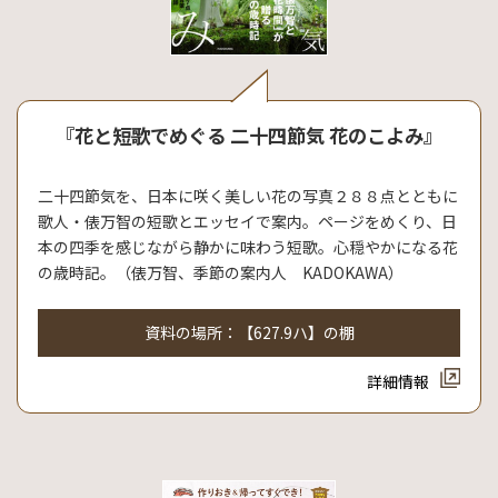
『花と短歌でめぐる 二十四節気 花のこよみ』
二十四節気を、日本に咲く美しい花の写真２８８点とともに
歌人・俵万智の短歌とエッセイで案内。ページをめくり、日
本の四季を感じながら静かに味わう短歌。心穏やかになる花
の歳時記。（俵万智、季節の案内人 KADOKAWA）
資料の場所：【627.9ハ】の棚
詳細情報