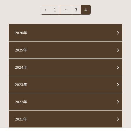
投
固
固
固
«
1
…
3
4
定
定
定
稿
ペ
ペ
ペ
ー
ー
ー
の
ジ
ジ
ジ
2026年
ペ
2025年
ー
ジ
2024年
送
2023年
り
2022年
2021年