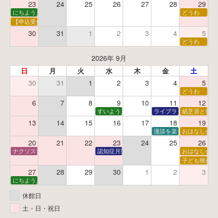
23
24
25
26
27
28
29
にちようえほん
どうわ
【申込受付中】ゆうべのこわ～いおはなし会
30
31
1
2
3
4
5
どうわ
2026年 9月
日
月
火
水
木
金
土
30
31
1
2
3
4
5
どうわ
6
7
8
9
10
11
12
すいようえほん
ライブラリーシアター
紙芝居と折り
13
14
15
16
17
18
19
漫談を楽しむ会 ～漫談
おはなし会
20
21
22
23
24
25
26
ナクソス音楽会 第6回 宇宙を感じるクラシック
認知症月間 特別映画会「調査屋マオさんの恋
おはなし会
子ども映画会
27
28
29
30
1
2
3
にちようえほん
休館日
土・日・祝日