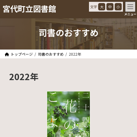
コ
ナ
宮代町立図書館
文字
大
中
小
ン
ビ
メニュー
テ
ゲ
ン
ー
ツ
シ
司書のおすすめ
へ
ョ
ス
ン
キ
に
ッ
移
トップページ
司書のおすすめ
2022年
プ
動
2022年