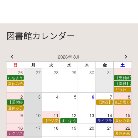
図書館カレンダー
2026年 8月
日
月
火
水
木
金
土
26
27
28
29
30
31
1
にちようえほん
【受付終了】
夏休み子ども映画会
【満員】夏休
どうわ
2
3
4
5
7
8
6
【受付終了】親子で挑戦！調べ学習ワークショップ
【満員】夏休み科学あそ
紙芝居と折り
夏休み子ども平和映画会
9
10
11
12
13
14
15
【申込受付中】夏休みおはなし工作会
すいようえほん
ライブラリーシアター
夏休み親子で
16
17
18
19
20
21
22
ナクソス音楽会 第5回 NHK交響楽団創立100年
夏休み親子で