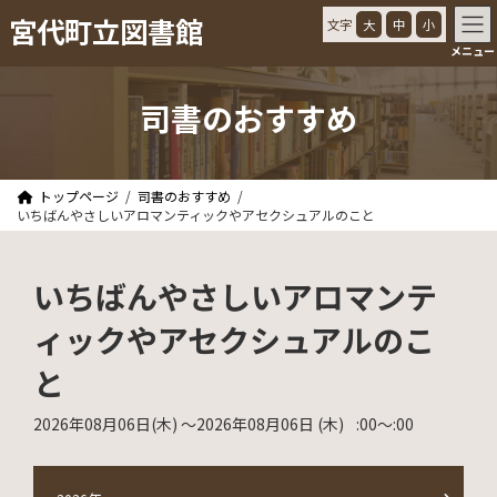
コ
ナ
宮代町立図書館
文字
大
中
小
ン
ビ
メニュー
テ
ゲ
ン
ー
ツ
シ
司書のおすすめ
へ
ョ
ス
ン
キ
に
ッ
移
トップページ
司書のおすすめ
プ
動
いちばんやさしいアロマンティックやアセクシュアルのこと
いちばんやさしいアロマンテ
ィックやアセクシュアルのこ
と
2026年08月06日
(木)
〜2026年08月06日
(木)
:00
〜
:00