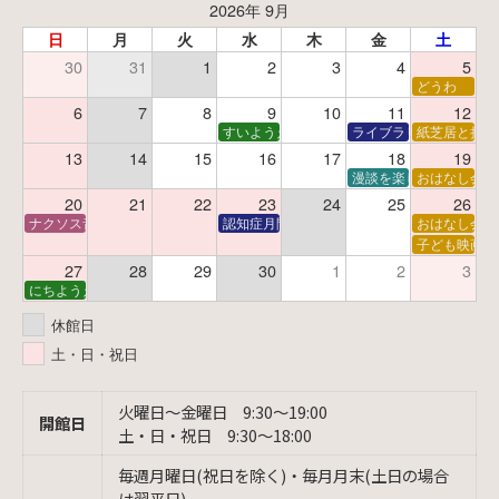
2026年 9月
日
月
火
水
木
金
土
30
31
1
2
3
4
5
どうわ
6
7
8
9
10
11
12
すいようえほん
ライブラリーシアター
紙芝居と折り
13
14
15
16
17
18
19
漫談を楽しむ会 ～漫談
おはなし会
20
21
22
23
24
25
26
ナクソス音楽会 第6回 宇宙を感じるクラシック
認知症月間 特別映画会「調査屋マオさんの恋
おはなし会
子ども映画会
27
28
29
30
1
2
3
にちようえほん
休館日
土・日・祝日
火曜日〜金曜日 9:30〜19:00
開館日
土・日・祝日 9:30〜18:00
毎週月曜日(祝日を除く)・毎月月末(土日の場合
は翌平日)