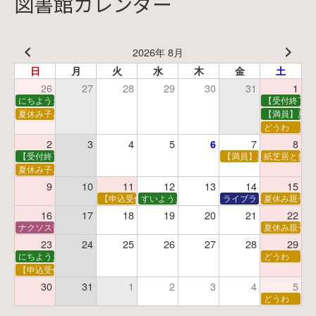
図書館カレンダー
2026年 8月
日
月
火
水
木
金
土
26
27
28
29
30
31
1
にちようえほん
【受付終了】
夏休み子ども映画会
【満員】夏休
どうわ
2
3
4
5
7
8
6
【受付終了】親子で挑戦！調べ学習ワークショップ
【満員】夏休み科学あそ
紙芝居と折り
夏休み子ども平和映画会
9
10
11
12
13
14
15
【申込受付中】夏休みおはなし工作会
すいようえほん
ライブラリーシアター
夏休み親子で
16
17
18
19
20
21
22
ナクソス音楽会 第5回 NHK交響楽団創立100年
夏休み親子で
23
24
25
26
27
28
29
にちようえほん
どうわ
【申込受付中】ゆうべのこわ～いおはなし会
30
31
1
2
3
4
5
どうわ