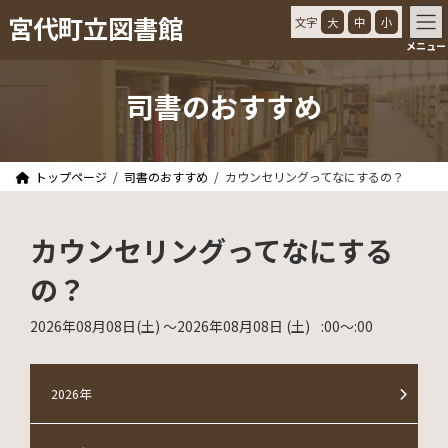
コ
ナ
宮代町立図書館
文字
大
中
小
ン
ビ
メニュー
テ
ゲ
ン
ー
ツ
シ
司書のおすすめ
へ
ョ
ス
ン
キ
に
ッ
移
トップページ
司書のおすすめ
カウンセリングってなにするの？
プ
動
カウンセリングってなにする
の？
2026年08月08日
(土)
〜2026年08月08日
(土)
:00
〜
:00
2026年