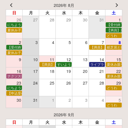
2026年 8月
日
月
火
水
木
金
土
26
27
28
29
30
31
1
にちようえほん
【受付終了】
夏休み子ども映画会
【満員】夏休
どうわ
2
3
4
5
6
7
8
【受付終了】親子で挑戦！調べ学習ワークショップ
【満員】夏休み科学あそ
紙芝居と折り
夏休み子ども平和映画会
9
10
11
12
13
14
15
【満員】夏休みおはなし工作会
すいようえほん
ライブラリーシアター
夏休み親子で
16
17
18
19
20
21
22
ナクソス音楽会 第5回 NHK交響楽団創立100年
夏休み親子で
23
24
25
26
27
28
29
にちようえほん
どうわ
【申込受付中】ゆうべのこわ～いおはなし会
30
31
1
2
3
4
5
どうわ
2026年 9月
日
月
火
水
木
金
土