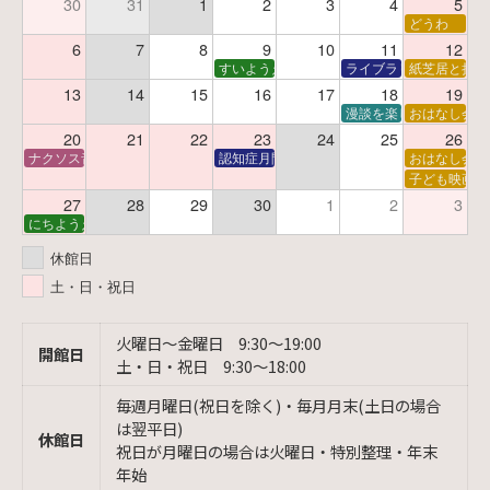
30
31
1
2
3
4
5
どうわ
6
7
8
9
10
11
12
すいようえほん
ライブラリーシアター
紙芝居と折り
13
14
15
16
17
18
19
漫談を楽しむ会 ～漫談
おはなし会
20
21
22
23
24
25
26
ナクソス音楽会 第6回 宇宙を感じるクラシック
認知症月間 特別映画会「調査屋マオさんの恋
おはなし会
子ども映画会
27
28
29
30
1
2
3
にちようえほん
休館日
土・日・祝日
火曜日〜金曜日 9:30〜19:00
開館日
土・日・祝日 9:30〜18:00
毎週月曜日(祝日を除く)・毎月月末(土日の場合
は翌平日)
休館日
祝日が月曜日の場合は火曜日・特別整理・年末
年始