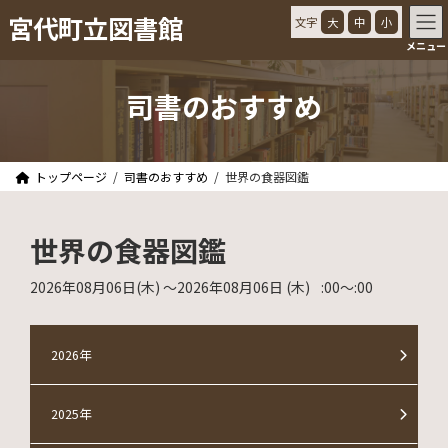
コ
ナ
宮代町立図書館
文字
大
中
小
ン
ビ
メニュー
テ
ゲ
ン
ー
ツ
シ
司書のおすすめ
へ
ョ
ス
ン
キ
に
ッ
移
トップページ
司書のおすすめ
世界の食器図鑑
プ
動
世界の食器図鑑
2026年08月06日
(木)
〜2026年08月06日
(木)
:00
〜
:00
2026年
2025年