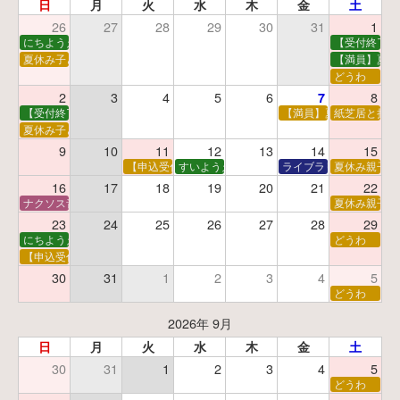
日
月
火
水
木
金
土
26
27
28
29
30
31
1
にちようえほん
【受付終了】
夏休み子ども映画会
【満員】夏休
どうわ
2
3
4
5
6
8
7
【受付終了】親子で挑戦！調べ学習ワークショップ
【満員】夏休み科学あそ
紙芝居と折り
夏休み子ども平和映画会
9
10
11
12
13
14
15
【申込受付中】夏休みおはなし工作会
すいようえほん
ライブラリーシアター
夏休み親子で
16
17
18
19
20
21
22
ナクソス音楽会 第5回 NHK交響楽団創立100年
夏休み親子で
23
24
25
26
27
28
29
にちようえほん
どうわ
【申込受付中】ゆうべのこわ～いおはなし会
30
31
1
2
3
4
5
どうわ
2026年 9月
日
月
火
水
木
金
土
30
31
1
2
3
4
5
どうわ