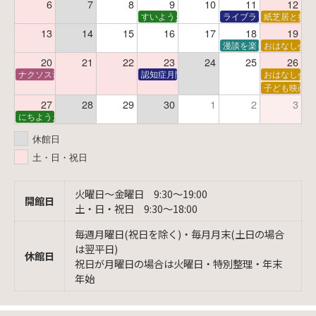
6
7
8
9
10
11
12
すいようえほん
ライブラリーシアター
紙芝居と折り
13
14
15
16
17
18
19
漫談を楽しむ会 ～漫談
おはなし会
20
21
22
23
24
25
26
ナクソス音楽会 第6回 宇宙を感じるクラシック
認知症月間 特別映画会「調査屋マオさんの恋
おはなし会
子ども映画会
27
28
29
30
1
2
3
にちようえほん
休館日
土・日・祝日
火曜日〜金曜日 9:30〜19:00
開館日
土・日・祝日 9:30〜18:00
毎週月曜日(祝日を除く)・毎月月末(土日の場合
は翌平日)
休館日
祝日が月曜日の場合は火曜日・特別整理・年末
年始