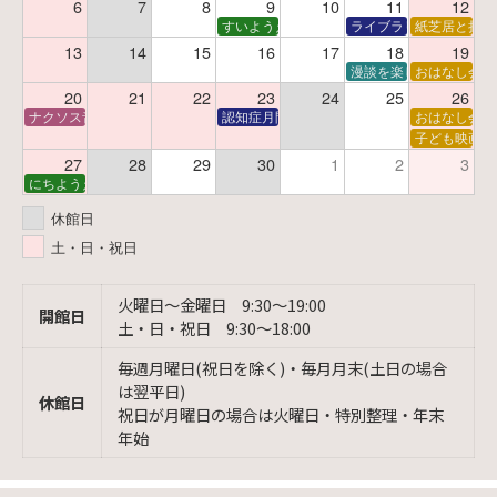
6
7
8
9
10
11
12
すいようえほん
ライブラリーシアター
紙芝居と折り
13
14
15
16
17
18
19
漫談を楽しむ会 ～漫談
おはなし会
20
21
22
23
24
25
26
ナクソス音楽会 第6回 宇宙を感じるクラシック
認知症月間 特別映画会「調査屋マオさんの恋
おはなし会
子ども映画会
27
28
29
30
1
2
3
にちようえほん
休館日
土・日・祝日
火曜日〜金曜日 9:30〜19:00
開館日
土・日・祝日 9:30〜18:00
毎週月曜日(祝日を除く)・毎月月末(土日の場合
は翌平日)
休館日
祝日が月曜日の場合は火曜日・特別整理・年末
年始