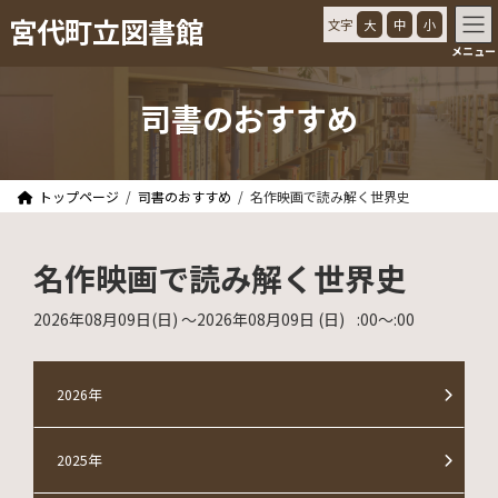
コ
ナ
宮代町立図書館
文字
大
中
小
ン
ビ
メニュー
テ
ゲ
ン
ー
ツ
シ
司書のおすすめ
へ
ョ
ス
ン
キ
に
ッ
移
トップページ
司書のおすすめ
名作映画で読み解く世界史
プ
動
名作映画で読み解く世界史
2026年08月09日
(日)
〜2026年08月09日
(日)
:00
〜
:00
2026年
2025年