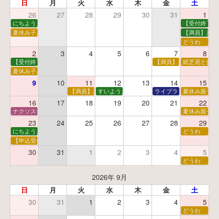
日
月
火
水
木
金
土
26
27
28
29
30
31
1
にちようえほん
【受付終了】
夏休み子ども映画会
【満員】夏休
どうわ
2
3
4
5
6
7
8
【受付終了】親子で挑戦！調べ学習ワークショップ
【満員】夏休み科学あそ
紙芝居と折り
夏休み子ども平和映画会
10
11
12
13
14
15
9
【満員】夏休みおはなし工作会
すいようえほん
ライブラリーシアター
夏休み親子で
16
17
18
19
20
21
22
ナクソス音楽会 第5回 NHK交響楽団創立100年
夏休み親子で
23
24
25
26
27
28
29
にちようえほん
どうわ
【申込受付中】ゆうべのこわ～いおはなし会
30
31
1
2
3
4
5
どうわ
2026年 9月
日
月
火
水
木
金
土
30
31
1
2
3
4
5
どうわ