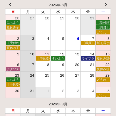
2026年 8月
日
月
火
水
木
金
土
26
27
28
29
30
31
1
にちようえほん
【受付終了】
夏休み子ども映画会
【満員】夏休
どうわ
2
3
4
5
7
8
6
【受付終了】親子で挑戦！調べ学習ワークショップ
【満員】夏休み科学あそ
紙芝居と折り
夏休み子ども平和映画会
9
10
11
12
13
14
15
【申込受付中】夏休みおはなし工作会
すいようえほん
ライブラリーシアター
夏休み親子で
16
17
18
19
20
21
22
ナクソス音楽会 第5回 NHK交響楽団創立100年
夏休み親子で
23
24
25
26
27
28
29
にちようえほん
どうわ
【申込受付中】ゆうべのこわ～いおはなし会
30
31
1
2
3
4
5
どうわ
2026年 9月
日
月
火
水
木
金
土