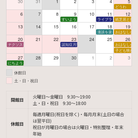
30
31
1
2
3
4
5
どうわ
6
7
8
9
10
11
12
すいようえほん
ライブラリーシアター
紙芝居と折り
13
14
15
16
17
18
19
漫談を楽しむ会 ～漫談
おはなし会
20
21
22
23
24
25
26
ナクソス音楽会 第6回 宇宙を感じるクラシック
認知症月間 特別映画会「調査屋マオさんの恋
おはなし会
子ども映画会
27
28
29
30
1
2
3
にちようえほん
休館日
土・日・祝日
火曜日〜金曜日 9:30〜19:00
開館日
土・日・祝日 9:30〜18:00
毎週月曜日(祝日を除く)・毎月月末(土日の場合
は翌平日)
休館日
祝日が月曜日の場合は火曜日・特別整理・年末
年始