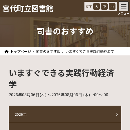
コ
ナ
宮代町立図書館
文字
大
中
小
ン
ビ
メニュー
テ
ゲ
ン
ー
ツ
シ
司書のおすすめ
へ
ョ
ス
ン
キ
に
ッ
移
トップページ
司書のおすすめ
いますぐできる実践行動経済学
プ
動
いますぐできる実践行動経済
学
2026年08月06日
(木)
〜2026年08月06日
(木)
:00
〜
:00
2026年